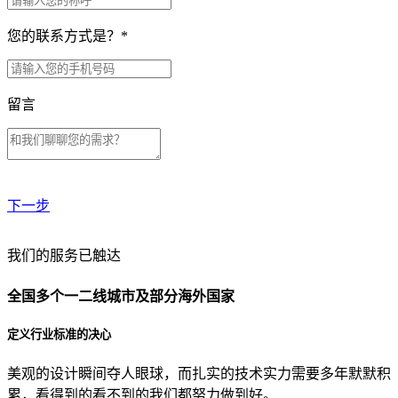
您的联系方式是？
*
留言
下一步
贵公司预算范围是？
我们的服务已触达
全国多个一二线城市及部分海外国家
贵公司的团队规模是？
定义行业标准的决心
美观的设计瞬间夺人眼球，而扎实的技术实力需要多年默默积
目前主要的营销渠道是？
累，看得到的看不到的我们都努力做到好。