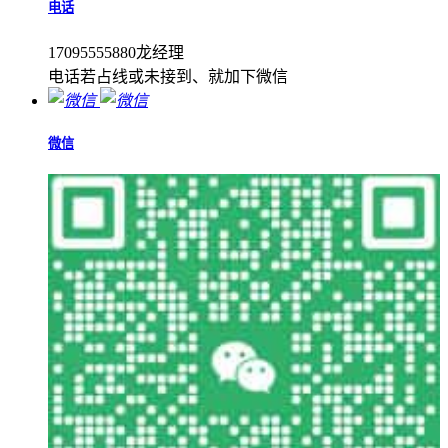
电话
17095555880龙经理
电话若占线或未接到、就加下微信
微信