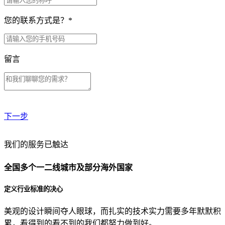
您的联系方式是？
*
留言
下一步
贵公司预算范围是？
我们的服务已触达
全国多个一二线城市及部分海外国家
贵公司的团队规模是？
定义行业标准的决心
美观的设计瞬间夺人眼球，而扎实的技术实力需要多年默默积
目前主要的营销渠道是？
累，看得到的看不到的我们都努力做到好。