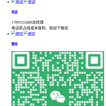
电话
17095555880龙经理
电话若占线或未接到、就加下微信
微信