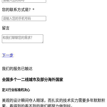
您的联系方式是？
*
留言
下一步
贵公司预算范围是？
我们的服务已触达
全国多个一二线城市及部分海外国家
贵公司的团队规模是？
定义行业标准的决心
美观的设计瞬间夺人眼球，而扎实的技术实力需要多年默默积
目前主要的营销渠道是？
累，看得到的看不到的我们都努力做到好。