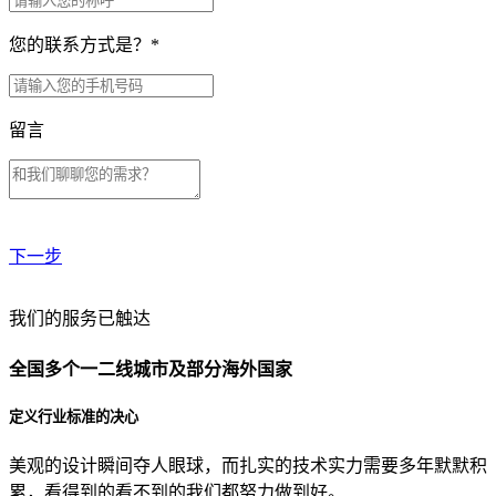
您的联系方式是？
*
留言
下一步
贵公司预算范围是？
我们的服务已触达
全国多个一二线城市及部分海外国家
贵公司的团队规模是？
定义行业标准的决心
美观的设计瞬间夺人眼球，而扎实的技术实力需要多年默默积
目前主要的营销渠道是？
累，看得到的看不到的我们都努力做到好。