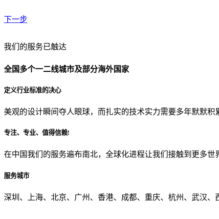
下一步
贵公司预算范围是？
我们的服务已触达
全国多个一二线城市及部分海外国家
贵公司的团队规模是？
定义行业标准的决心
美观的设计瞬间夺人眼球，而扎实的技术实力需要多年默默积
目前主要的营销渠道是？
专注、专业、值得信赖!
在中国我们的服务遍布南北，全球化进程让我们接触到更多世
从哪里了解到我们？
服务城市
上一步
确认发送
深圳、上海、北京、广州、香港、成都、重庆、杭州、武汉、西