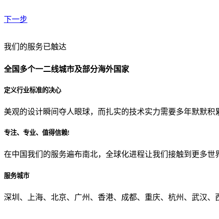
下一步
贵公司预算范围是？
我们的服务已触达
全国多个一二线城市及部分海外国家
贵公司的团队规模是？
定义行业标准的决心
美观的设计瞬间夺人眼球，而扎实的技术实力需要多年默默积
目前主要的营销渠道是？
专注、专业、值得信赖!
在中国我们的服务遍布南北，全球化进程让我们接触到更多世
从哪里了解到我们？
服务城市
上一步
确认发送
深圳、上海、北京、广州、香港、成都、重庆、杭州、武汉、西