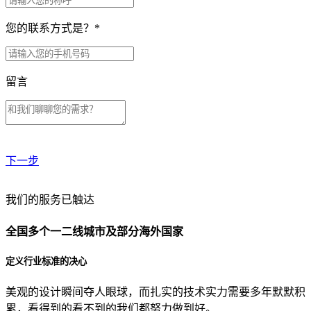
您的联系方式是？
*
留言
下一步
贵公司预算范围是？
我们的服务已触达
全国多个一二线城市及部分海外国家
贵公司的团队规模是？
定义行业标准的决心
美观的设计瞬间夺人眼球，而扎实的技术实力需要多年默默积
目前主要的营销渠道是？
累，看得到的看不到的我们都努力做到好。