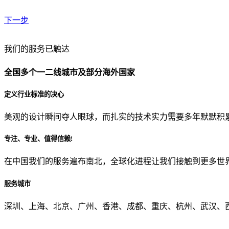
下一步
贵公司预算范围是？
我们的服务已触达
全国多个一二线城市及部分海外国家
贵公司的团队规模是？
定义行业标准的决心
美观的设计瞬间夺人眼球，而扎实的技术实力需要多年默默积
目前主要的营销渠道是？
专注、专业、值得信赖!
在中国我们的服务遍布南北，全球化进程让我们接触到更多世
从哪里了解到我们？
服务城市
上一步
确认发送
深圳、上海、北京、广州、香港、成都、重庆、杭州、武汉、西