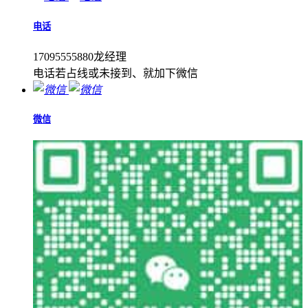
电话
17095555880龙经理
电话若占线或未接到、就加下微信
微信