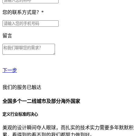
您的联系方式是？
*
留言
下一步
贵公司预算范围是？
我们的服务已触达
全国多个一二线城市及部分海外国家
贵公司的团队规模是？
定义行业标准的决心
美观的设计瞬间夺人眼球，而扎实的技术实力需要多年默默积
目前主要的营销渠道是？
累，看得到的看不到的我们都努力做到好。