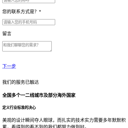
您的联系方式是？
*
留言
下一步
贵公司预算范围是？
我们的服务已触达
全国多个一二线城市及部分海外国家
贵公司的团队规模是？
定义行业标准的决心
美观的设计瞬间夺人眼球，而扎实的技术实力需要多年默默积
目前主要的营销渠道是？
累，看得到的看不到的我们都努力做到好。