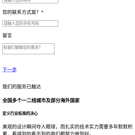
您的联系方式是？
*
留言
下一步
贵公司预算范围是？
我们的服务已触达
全国多个一二线城市及部分海外国家
贵公司的团队规模是？
定义行业标准的决心
美观的设计瞬间夺人眼球，而扎实的技术实力需要多年默默积
目前主要的营销渠道是？
累，看得到的看不到的我们都努力做到好。