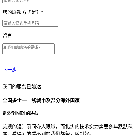
您的联系方式是？
*
留言
下一步
贵公司预算范围是？
我们的服务已触达
全国多个一二线城市及部分海外国家
贵公司的团队规模是？
定义行业标准的决心
美观的设计瞬间夺人眼球，而扎实的技术实力需要多年默默积
目前主要的营销渠道是？
累，看得到的看不到的我们都努力做到好。