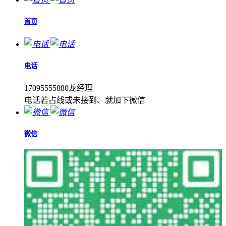
首页
电话
17095555880龙经理
电话若占线或未接到、就加下微信
微信