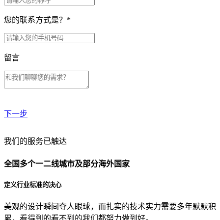
您的联系方式是？
*
留言
下一步
贵公司预算范围是？
我们的服务已触达
全国多个一二线城市及部分海外国家
贵公司的团队规模是？
定义行业标准的决心
美观的设计瞬间夺人眼球，而扎实的技术实力需要多年默默积
目前主要的营销渠道是？
累，看得到的看不到的我们都努力做到好。