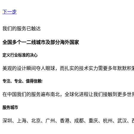
下一步
贵公司预算范围是？
我们的服务已触达
全国多个一二线城市及部分海外国家
贵公司的团队规模是？
定义行业标准的决心
美观的设计瞬间夺人眼球，而扎实的技术实力需要多年默默积
目前主要的营销渠道是？
专注、专业、值得信赖!
在中国我们的服务遍布南北，全球化进程让我们接触到更多世
从哪里了解到我们？
服务城市
上一步
确认发送
深圳、上海、北京、广州、香港、成都、重庆、杭州、武汉、西