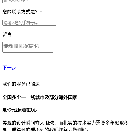
您的联系方式是？
*
留言
下一步
贵公司预算范围是？
我们的服务已触达
全国多个一二线城市及部分海外国家
贵公司的团队规模是？
定义行业标准的决心
美观的设计瞬间夺人眼球，而扎实的技术实力需要多年默默积
目前主要的营销渠道是？
累，看得到的看不到的我们都努力做到好。