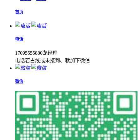
首页
电话
17095555880龙经理
电话若占线或未接到、就加下微信
微信