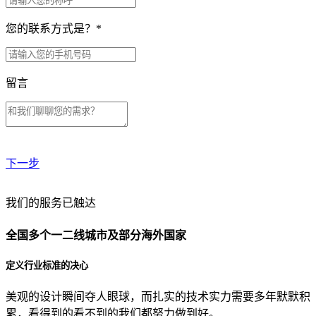
您的联系方式是？
*
留言
下一步
贵公司预算范围是？
我们的服务已触达
全国多个一二线城市及部分海外国家
贵公司的团队规模是？
定义行业标准的决心
美观的设计瞬间夺人眼球，而扎实的技术实力需要多年默默积
目前主要的营销渠道是？
累，看得到的看不到的我们都努力做到好。