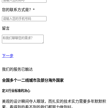
您的联系方式是？
*
留言
下一步
贵公司预算范围是？
我们的服务已触达
全国多个一二线城市及部分海外国家
贵公司的团队规模是？
定义行业标准的决心
美观的设计瞬间夺人眼球，而扎实的技术实力需要多年默默积
目前主要的营销渠道是？
累，看得到的看不到的我们都努力做到好。