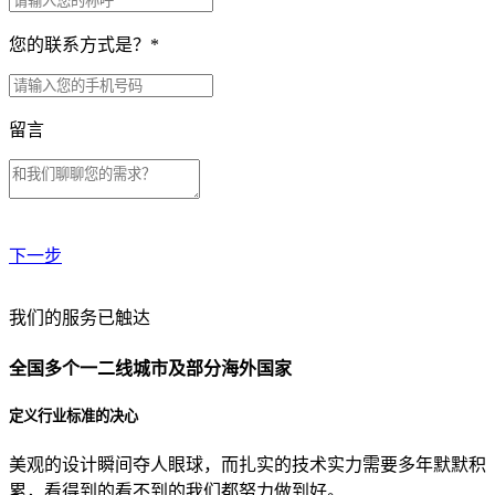
您的联系方式是？
*
留言
下一步
贵公司预算范围是？
我们的服务已触达
全国多个一二线城市及部分海外国家
贵公司的团队规模是？
定义行业标准的决心
美观的设计瞬间夺人眼球，而扎实的技术实力需要多年默默积
目前主要的营销渠道是？
累，看得到的看不到的我们都努力做到好。