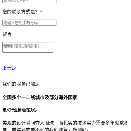
您的联系方式是？
*
留言
下一步
贵公司预算范围是？
我们的服务已触达
全国多个一二线城市及部分海外国家
贵公司的团队规模是？
定义行业标准的决心
美观的设计瞬间夺人眼球，而扎实的技术实力需要多年默默积
目前主要的营销渠道是？
累，看得到的看不到的我们都努力做到好。