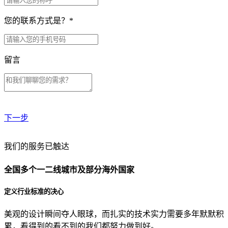
您的联系方式是？
*
留言
下一步
贵公司预算范围是？
我们的服务已触达
全国多个一二线城市及部分海外国家
贵公司的团队规模是？
定义行业标准的决心
美观的设计瞬间夺人眼球，而扎实的技术实力需要多年默默积
目前主要的营销渠道是？
累，看得到的看不到的我们都努力做到好。