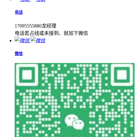
电话
17095555880龙经理
电话若占线或未接到、就加下微信
微信