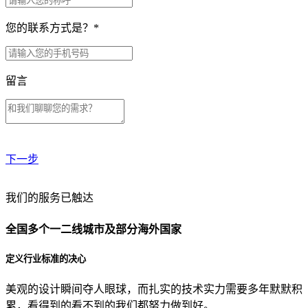
您的联系方式是？
*
留言
下一步
贵公司预算范围是？
我们的服务已触达
全国多个一二线城市及部分海外国家
贵公司的团队规模是？
定义行业标准的决心
美观的设计瞬间夺人眼球，而扎实的技术实力需要多年默默积
目前主要的营销渠道是？
累，看得到的看不到的我们都努力做到好。