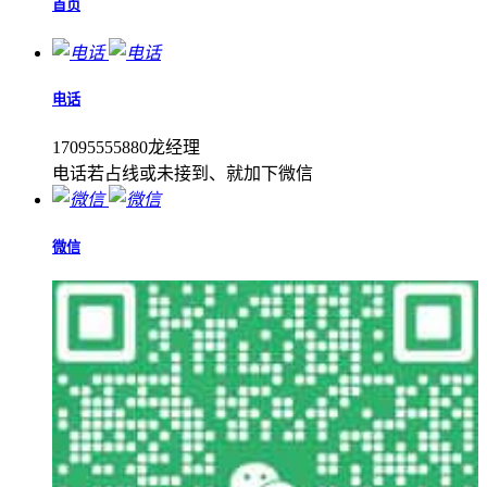
首页
电话
17095555880龙经理
电话若占线或未接到、就加下微信
微信