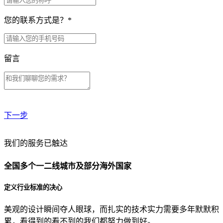
您的联系方式是？
*
留言
下一步
贵公司预算范围是？
我们的服务已触达
全国多个一二线城市及部分海外国家
贵公司的团队规模是？
定义行业标准的决心
美观的设计瞬间夺人眼球，而扎实的技术实力需要多年默默积
目前主要的营销渠道是？
累，看得到的看不到的我们都努力做到好。