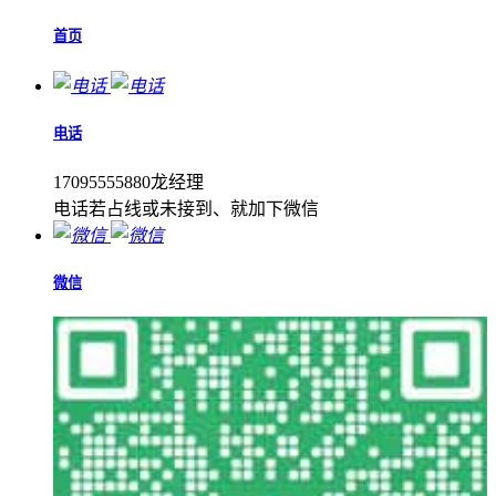
首页
电话
17095555880龙经理
电话若占线或未接到、就加下微信
微信