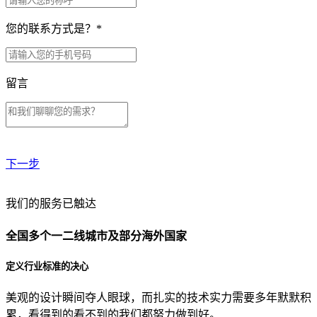
您的联系方式是？
*
留言
下一步
贵公司预算范围是？
我们的服务已触达
全国多个一二线城市及部分海外国家
贵公司的团队规模是？
定义行业标准的决心
美观的设计瞬间夺人眼球，而扎实的技术实力需要多年默默积
目前主要的营销渠道是？
累，看得到的看不到的我们都努力做到好。