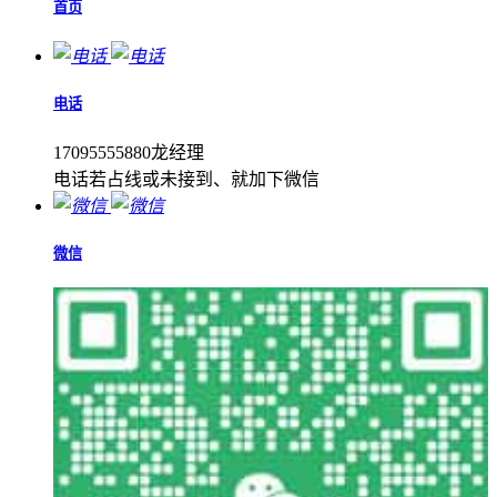
首页
电话
17095555880龙经理
电话若占线或未接到、就加下微信
微信