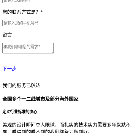
您的联系方式是？
*
留言
下一步
贵公司预算范围是？
我们的服务已触达
全国多个一二线城市及部分海外国家
贵公司的团队规模是？
定义行业标准的决心
美观的设计瞬间夺人眼球，而扎实的技术实力需要多年默默积
目前主要的营销渠道是？
累，看得到的看不到的我们都努力做到好。