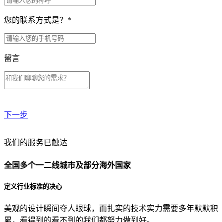
您的联系方式是？
*
留言
下一步
贵公司预算范围是？
我们的服务已触达
全国多个一二线城市及部分海外国家
贵公司的团队规模是？
定义行业标准的决心
美观的设计瞬间夺人眼球，而扎实的技术实力需要多年默默积
目前主要的营销渠道是？
累，看得到的看不到的我们都努力做到好。