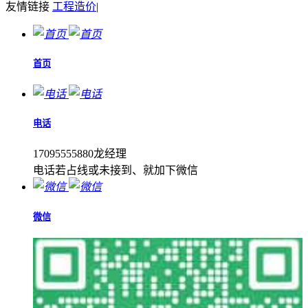
友情链接
工程造价
|
首页
电话
17095555880龙经理
电话若占线或未接到、就加下微信
微信