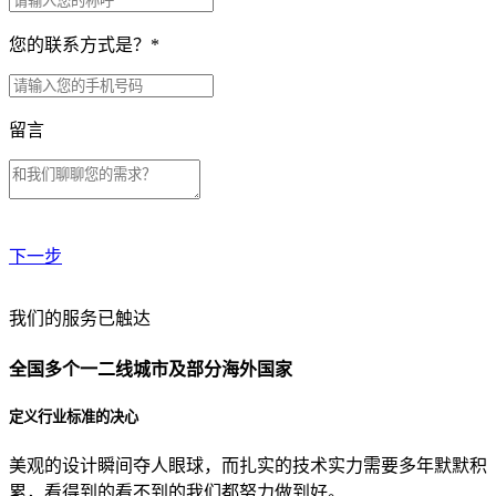
您的联系方式是？
*
留言
下一步
贵公司预算范围是？
我们的服务已触达
全国多个一二线城市及部分海外国家
贵公司的团队规模是？
定义行业标准的决心
美观的设计瞬间夺人眼球，而扎实的技术实力需要多年默默积
目前主要的营销渠道是？
累，看得到的看不到的我们都努力做到好。