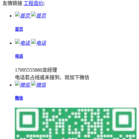
友情链接
工程造价
|
首页
电话
17095555880龙经理
电话若占线或未接到、就加下微信
微信