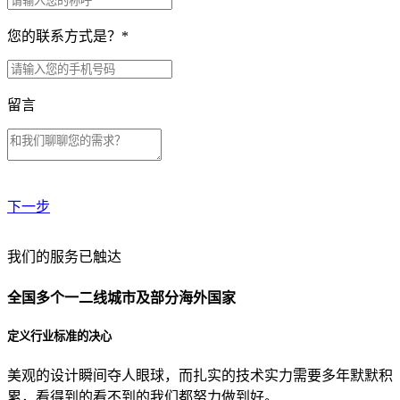
您的联系方式是？
*
留言
下一步
贵公司预算范围是？
我们的服务已触达
全国多个一二线城市及部分海外国家
贵公司的团队规模是？
定义行业标准的决心
美观的设计瞬间夺人眼球，而扎实的技术实力需要多年默默积
目前主要的营销渠道是？
累，看得到的看不到的我们都努力做到好。