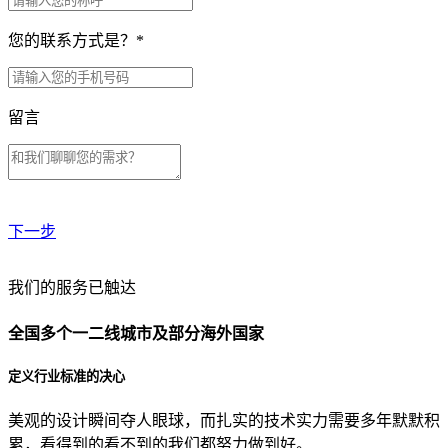
您的联系方式是？
*
留言
下一步
贵公司预算范围是？
我们的服务已触达
全国多个一二线城市及部分海外国家
贵公司的团队规模是？
定义行业标准的决心
美观的设计瞬间夺人眼球，而扎实的技术实力需要多年默默积
目前主要的营销渠道是？
累，看得到的看不到的我们都努力做到好。