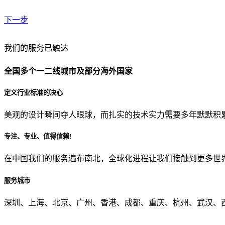
下一步
贵公司预算范围是？
我们的服务已触达
全国多个一二线城市及部分海外国家
贵公司的团队规模是？
定义行业标准的决心
美观的设计瞬间夺人眼球，而扎实的技术实力需要多年默默积
目前主要的营销渠道是？
专注、专业、值得信赖!
在中国我们的服务遍布南北，全球化进程让我们接触到更多世
从哪里了解到我们？
服务城市
上一步
确认发送
深圳、上海、北京、广州、香港、成都、重庆、杭州、武汉、西