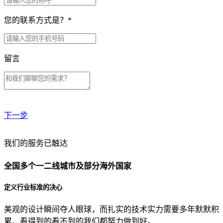
您的联系方式是？
*
留言
下一步
贵公司预算范围是？
我们的服务已触达
全国多个一二线城市及部分海外国家
贵公司的团队规模是？
定义行业标准的决心
美观的设计瞬间夺人眼球，而扎实的技术实力需要多年默默积
目前主要的营销渠道是？
累，看得到的看不到的我们都努力做到好。