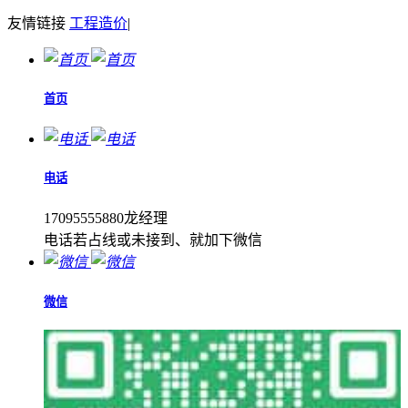
友情链接
工程造价
|
首页
电话
17095555880龙经理
电话若占线或未接到、就加下微信
微信