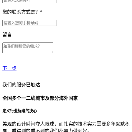
您的联系方式是？
*
留言
下一步
贵公司预算范围是？
我们的服务已触达
全国多个一二线城市及部分海外国家
贵公司的团队规模是？
定义行业标准的决心
美观的设计瞬间夺人眼球，而扎实的技术实力需要多年默默积
目前主要的营销渠道是？
累，看得到的看不到的我们都努力做到好。