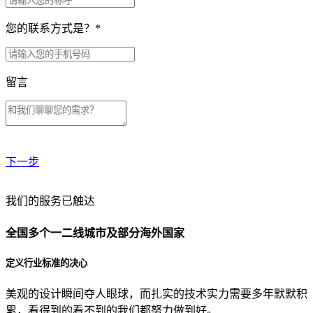
您的联系方式是？
*
留言
下一步
贵公司预算范围是？
我们的服务已触达
全国多个一二线城市及部分海外国家
贵公司的团队规模是？
定义行业标准的决心
美观的设计瞬间夺人眼球，而扎实的技术实力需要多年默默积
目前主要的营销渠道是？
累，看得到的看不到的我们都努力做到好。