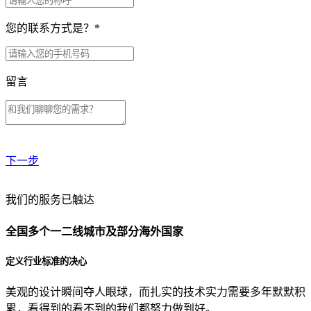
您的联系方式是？
*
留言
下一步
贵公司预算范围是？
我们的服务已触达
全国多个一二线城市及部分海外国家
贵公司的团队规模是？
定义行业标准的决心
美观的设计瞬间夺人眼球，而扎实的技术实力需要多年默默积
目前主要的营销渠道是？
累，看得到的看不到的我们都努力做到好。