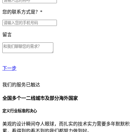
您的联系方式是？
*
留言
下一步
贵公司预算范围是？
我们的服务已触达
全国多个一二线城市及部分海外国家
贵公司的团队规模是？
定义行业标准的决心
美观的设计瞬间夺人眼球，而扎实的技术实力需要多年默默积
目前主要的营销渠道是？
累，看得到的看不到的我们都努力做到好。