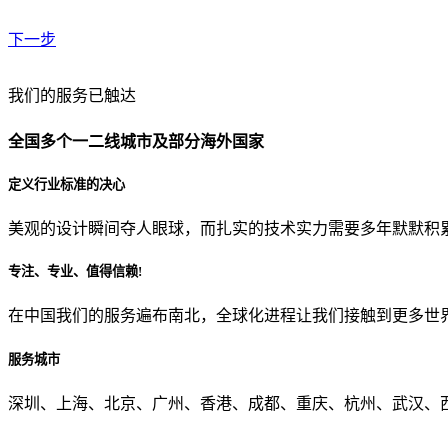
下一步
贵公司预算范围是？
我们的服务已触达
全国多个一二线城市及部分海外国家
贵公司的团队规模是？
定义行业标准的决心
美观的设计瞬间夺人眼球，而扎实的技术实力需要多年默默积
目前主要的营销渠道是？
专注、专业、值得信赖!
在中国我们的服务遍布南北，全球化进程让我们接触到更多世
从哪里了解到我们？
服务城市
上一步
确认发送
深圳、上海、北京、广州、香港、成都、重庆、杭州、武汉、西