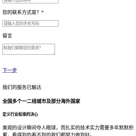
您的联系方式是？
*
留言
下一步
贵公司预算范围是？
我们的服务已触达
全国多个一二线城市及部分海外国家
贵公司的团队规模是？
定义行业标准的决心
美观的设计瞬间夺人眼球，而扎实的技术实力需要多年默默积
目前主要的营销渠道是？
累，看得到的看不到的我们都努力做到好。