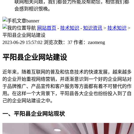
联网相关问题，我们都会力所能及帮助您，相信我们都
会感到相识恨晚。
网站首页
-
技术知识
-
知识资讯
>
技术知识
>
平阳县企业网站建设
2023-06-29 15:57:02 浏览次数：37 作者：zaomeng
平阳县企业网站建设
近年来，随着互联网的普及和信息技术的快速发展，越来越多
的企业开始重视网络营销，并逐渐意识到一个好的企业网站对
于品牌推广、产品宣传和客户服务等方面都有着不可替代的作
用。在这样一个大背景下，平阳县各大企业也纷纷投入到了自
己的企业网站建设之中。
一、平阳县企业网站现状