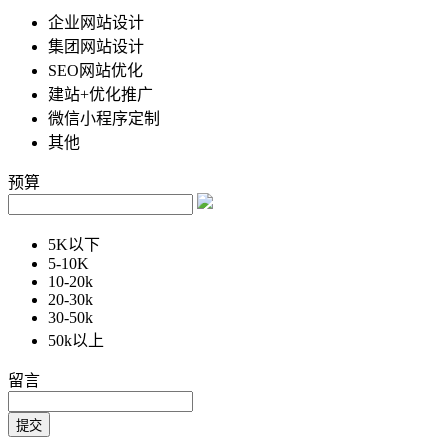
企业网站设计
集团网站设计
SEO网站优化
建站+优化推广
微信小程序定制
其他
预算
5K以下
5-10K
10-20k
20-30k
30-50k
50k以上
留言