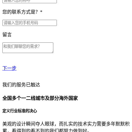
您的联系方式是？
*
留言
下一步
贵公司预算范围是？
我们的服务已触达
全国多个一二线城市及部分海外国家
贵公司的团队规模是？
定义行业标准的决心
美观的设计瞬间夺人眼球，而扎实的技术实力需要多年默默积
目前主要的营销渠道是？
累，看得到的看不到的我们都努力做到好。