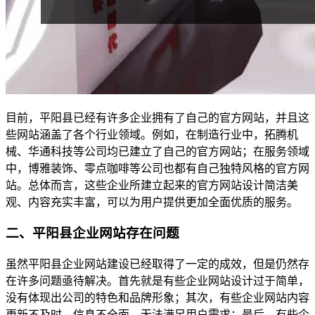
目前，平阳县已经有许多企业拥有了自己的官方网站，并且这
些网站涵盖了各个行业领域。例如，在制造行业中，拓腾机
械、华通科技等公司均已建立了自己的官方网站；在服务领域
中，博雅装饰、零点咖啡等公司也都有自己独特风格的官方网
站。总体而言，这些企业所建立起来的官方网站设计简洁美
观、内容充实丰富，可以为用户提供更加全面优质的服务。
二、平阳县企业网站存在问题
虽然平阳县企业网站建设已经取得了一定的成效，但是仍然存
在许多问题亟待解决。首先就是有些企业网站设计过于简单，
没有体现出公司的特色和品牌形象；其次，有些企业网站内容
更新不及时、信息不全面，无法满足用户需求；最后，有些企