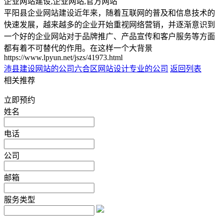
企业网站建设,企业网站,官方网站
平阳县企业网站建设近年来，随着互联网的普及和信息技术的
快速发展，越来越多的企业开始重视网络营销，并逐渐意识到
一个好的企业网站对于品牌推广、产品宣传和客户服务等方面
都有着不可替代的作用。在这样一个大背景
https://www.lpyun.net/jszs/41973.html
沛县建设网站的公司
六合区网站设计专业的公司
返回列表
相关推荐
立即预约
姓名
电话
公司
邮箱
服务类型