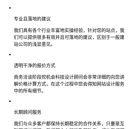
专业且落地的建议
我们具有各个行业丰富地实操经验，针对您的站点，我
们可以提供很多有效并且可落地的建议，区别于一般建
站公司的浅显意见。
透明干净的报价方式
商务洽谈阶段挖机会科技设计顾问会非常详细的向您讲
解价格计算方式，在这个过程中您会得知网站设计服务
中的所有细节。
长期顾问服务
我们与众多客户都保持长期稳定的合作关系，只要是互