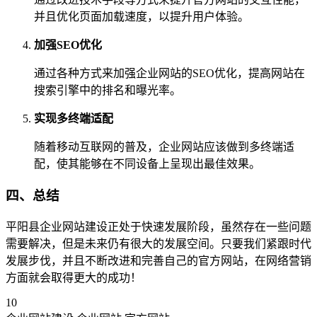
并且优化页面加载速度，以提升用户体验。
加强SEO优化
通过各种方式来加强企业网站的SEO优化，提高网站在
搜索引擎中的排名和曝光率。
实现多终端适配
随着移动互联网的普及，企业网站应该做到多终端适
配，使其能够在不同设备上呈现出最佳效果。
四、总结
平阳县企业网站建设正处于快速发展阶段，虽然存在一些问题
需要解决，但是未来仍有很大的发展空间。只要我们紧跟时代
发展步伐，并且不断改进和完善自己的官方网站，在网络营销
方面就会取得更大的成功！
10