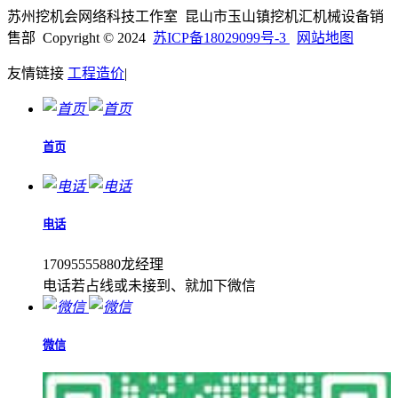
苏州挖机会网络科技工作室 昆山市玉山镇挖机汇机械设备销
售部 Copyright © 2024
苏ICP备18029099号-3
网站地图
友情链接
工程造价
|
首页
电话
17095555880龙经理
电话若占线或未接到、就加下微信
微信