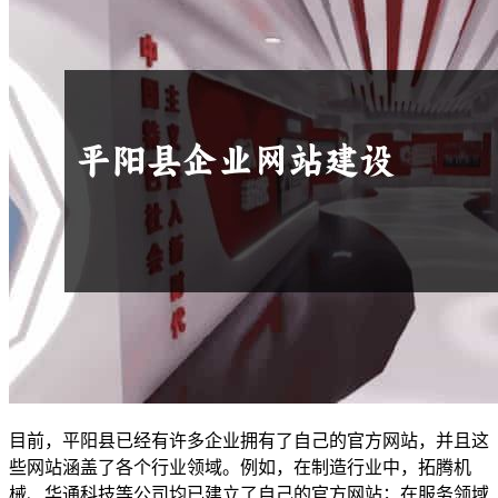
目前，平阳县已经有许多企业拥有了自己的官方网站，并且这
些网站涵盖了各个行业领域。例如，在制造行业中，拓腾机
械、华通科技等公司均已建立了自己的官方网站；在服务领域