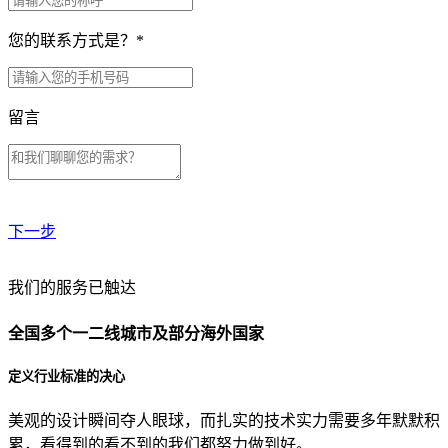
您的联系方式是？
*
留言
下一步
贵公司预算范围是？
我们的服务已触达
全国多个一二线城市及部分海外国家
贵公司的团队规模是？
定义行业标准的决心
美观的设计瞬间夺人眼球，而扎实的技术实力需要多年默默积
目前主要的营销渠道是？
累，看得到的看不到的我们都努力做到好。