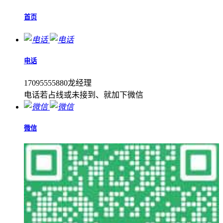
首页
电话
17095555880龙经理
电话若占线或未接到、就加下微信
微信