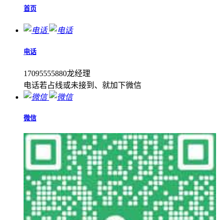
首页
电话
17095555880龙经理
电话若占线或未接到、就加下微信
微信