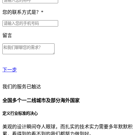
您的联系方式是？
*
留言
下一步
贵公司预算范围是？
我们的服务已触达
全国多个一二线城市及部分海外国家
贵公司的团队规模是？
定义行业标准的决心
美观的设计瞬间夺人眼球，而扎实的技术实力需要多年默默积
目前主要的营销渠道是？
累，看得到的看不到的我们都努力做到好。