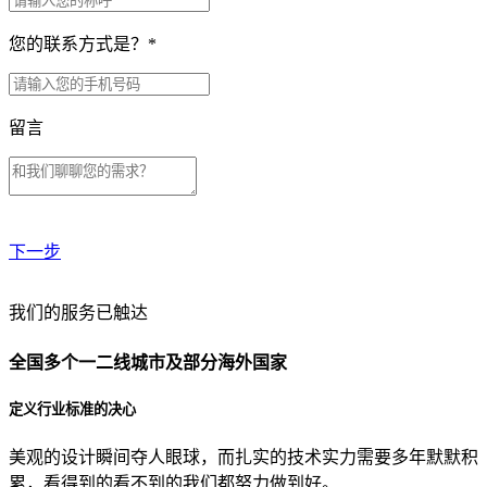
您的联系方式是？
*
留言
下一步
贵公司预算范围是？
我们的服务已触达
全国多个一二线城市及部分海外国家
贵公司的团队规模是？
定义行业标准的决心
美观的设计瞬间夺人眼球，而扎实的技术实力需要多年默默积
目前主要的营销渠道是？
累，看得到的看不到的我们都努力做到好。