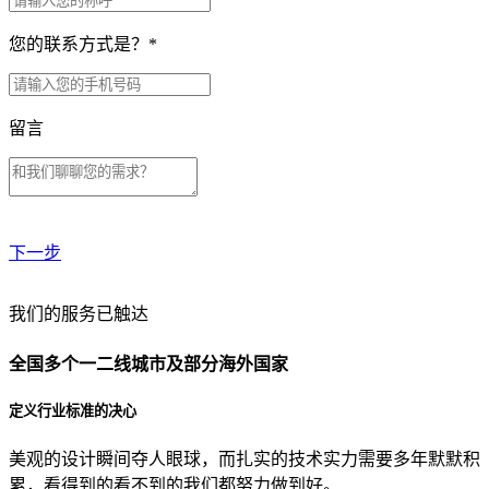
您的联系方式是？
*
留言
下一步
贵公司预算范围是？
我们的服务已触达
全国多个一二线城市及部分海外国家
贵公司的团队规模是？
定义行业标准的决心
美观的设计瞬间夺人眼球，而扎实的技术实力需要多年默默积
目前主要的营销渠道是？
累，看得到的看不到的我们都努力做到好。