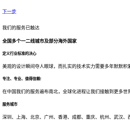
下一步
贵公司预算范围是？
我们的服务已触达
全国多个一二线城市及部分海外国家
贵公司的团队规模是？
定义行业标准的决心
美观的设计瞬间夺人眼球，而扎实的技术实力需要多年默默积
目前主要的营销渠道是？
专注、专业、值得信赖!
在中国我们的服务遍布南北，全球化进程让我们接触到更多世
从哪里了解到我们？
服务城市
上一步
确认发送
深圳、上海、北京、广州、香港、成都、重庆、杭州、武汉、西