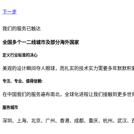
下一步
贵公司预算范围是？
我们的服务已触达
全国多个一二线城市及部分海外国家
贵公司的团队规模是？
定义行业标准的决心
美观的设计瞬间夺人眼球，而扎实的技术实力需要多年默默积
目前主要的营销渠道是？
专注、专业、值得信赖!
在中国我们的服务遍布南北，全球化进程让我们接触到更多世
从哪里了解到我们？
服务城市
上一步
确认发送
深圳、上海、北京、广州、香港、成都、重庆、杭州、武汉、西