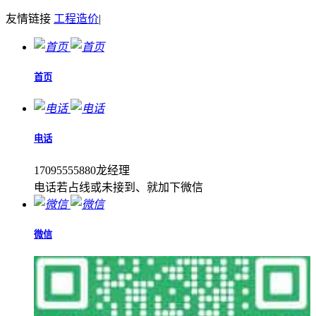
友情链接
工程造价
|
首页
电话
17095555880龙经理
电话若占线或未接到、就加下微信
微信