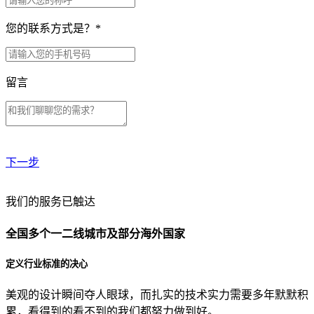
您的联系方式是？
*
留言
下一步
贵公司预算范围是？
我们的服务已触达
全国多个一二线城市及部分海外国家
贵公司的团队规模是？
定义行业标准的决心
美观的设计瞬间夺人眼球，而扎实的技术实力需要多年默默积
目前主要的营销渠道是？
累，看得到的看不到的我们都努力做到好。