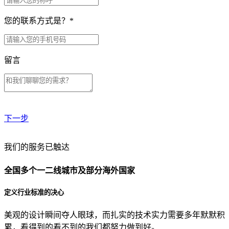
您的联系方式是？
*
留言
下一步
贵公司预算范围是？
我们的服务已触达
全国多个一二线城市及部分海外国家
贵公司的团队规模是？
定义行业标准的决心
美观的设计瞬间夺人眼球，而扎实的技术实力需要多年默默积
目前主要的营销渠道是？
累，看得到的看不到的我们都努力做到好。