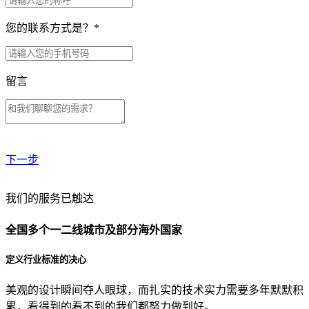
您的联系方式是？
*
留言
下一步
贵公司预算范围是？
我们的服务已触达
全国多个一二线城市及部分海外国家
贵公司的团队规模是？
定义行业标准的决心
美观的设计瞬间夺人眼球，而扎实的技术实力需要多年默默积
目前主要的营销渠道是？
累，看得到的看不到的我们都努力做到好。