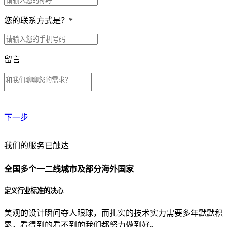
您的联系方式是？
*
留言
下一步
贵公司预算范围是？
我们的服务已触达
全国多个一二线城市及部分海外国家
贵公司的团队规模是？
定义行业标准的决心
美观的设计瞬间夺人眼球，而扎实的技术实力需要多年默默积
目前主要的营销渠道是？
累，看得到的看不到的我们都努力做到好。