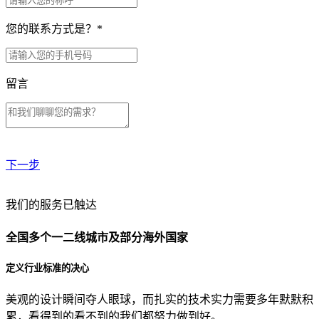
您的联系方式是？
*
留言
下一步
贵公司预算范围是？
我们的服务已触达
全国多个一二线城市及部分海外国家
贵公司的团队规模是？
定义行业标准的决心
美观的设计瞬间夺人眼球，而扎实的技术实力需要多年默默积
目前主要的营销渠道是？
累，看得到的看不到的我们都努力做到好。