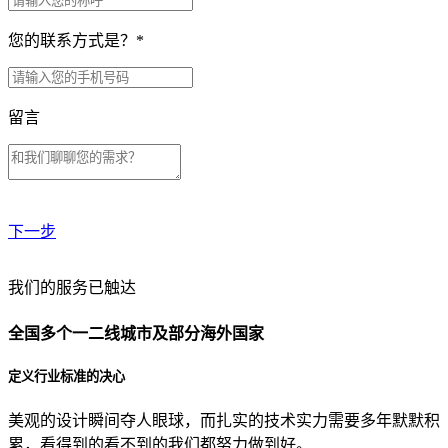
您的联系方式是？
*
留言
下一步
贵公司预算范围是？
我们的服务已触达
全国多个一二线城市及部分海外国家
贵公司的团队规模是？
定义行业标准的决心
美观的设计瞬间夺人眼球，而扎实的技术实力需要多年默默积
目前主要的营销渠道是？
累，看得到的看不到的我们都努力做到好。