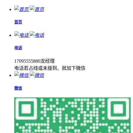
首页
电话
17095555880龙经理
电话若占线或未接到、就加下微信
微信