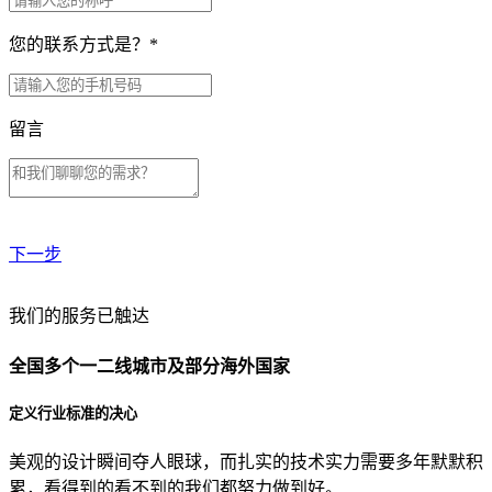
您的联系方式是？
*
留言
下一步
贵公司预算范围是？
我们的服务已触达
全国多个一二线城市及部分海外国家
贵公司的团队规模是？
定义行业标准的决心
美观的设计瞬间夺人眼球，而扎实的技术实力需要多年默默积
目前主要的营销渠道是？
累，看得到的看不到的我们都努力做到好。